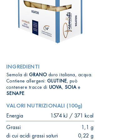
INGREDIENTI
Semola di
GRANO
duro italiana, acqua.
Contiene allergeni:
GLUTINE
, può
contenere tracce di
UOVA
,
SOIA
e
SENAPE
.
VALORI NUTRIZIONALI (100g)
Energia
1574 kJ / 371 kcal
Grassi
1,1 g
di cui acidi grassi saturi
0,22 g