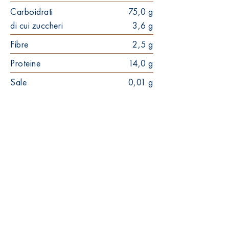
Carboidrati
75,0 g
di cui zuccheri
3,6 g
Fibre
2,5 g
Proteine
14,0 g
Sale
0,01 g
9-10'
45mm
19mm
10pz