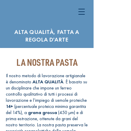
ALTA QUALITÀ, FATTA A
REGOLA D'ARTE
LA NOSTRA PASTA
Il nostro metodo di lavorazione artigianale
è denominato
ALTA QUALITÀ
. È basato su
un disciplinare che impone un ferreo
controllo qualitativo di tutti i processi di
lavorazione e l’impiego di semole proteiche
14+
(percentuale proteica minima garantita
del 14%), a
grana grossa
(450 μm) e di
prima estrazione, ottenute da grani del
nostro territorio. La nostra pasta preserva le
proprietà organolettiche della semola,