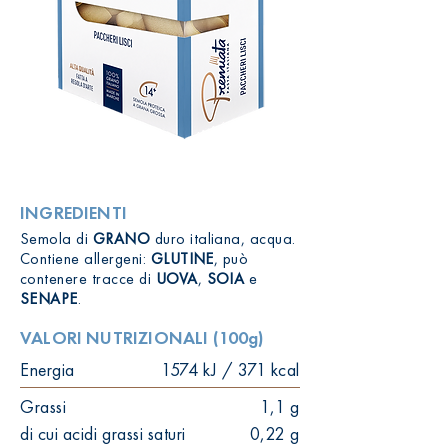
INGREDIENTI
Semola di
GRANO
duro italiana, acqua.
Contiene allergeni:
GLUTINE
, può
contenere tracce di
UOVA
,
SOIA
e
SENAPE
.
VALORI NUTRIZIONALI (100g)
Energia
1574 kJ / 371 kcal
Grassi
1,1 g
di cui acidi grassi saturi
0,22 g