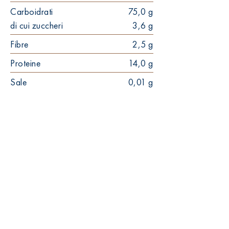
Carboidrati
75,0 g
di cui zuccheri
3,6 g
Fibre
2,5 g
Proteine
14,0 g
Sale
0,01 g
18-20'
50mm
30mm
10pz