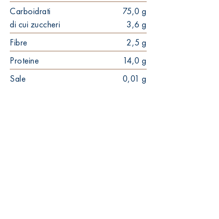
Carboidrati
75,0 g
di cui zuccheri
3,6 g
Fibre
2,5 g
Proteine
14,0 g
Sale
0,01 g
18-20'
22mm
30mm
10pz