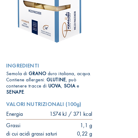
INGREDIENTI
Semola di
GRANO
duro italiana, acqua.
Contiene allergeni:
GLUTINE
, può
contenere tracce di
UOVA
,
SOIA
e
SENAPE
.
VALORI NUTRIZIONALI (100g)
Energia
1574 kJ / 371 kcal
Grassi
1,1 g
di cui acidi grassi saturi
0,22 g