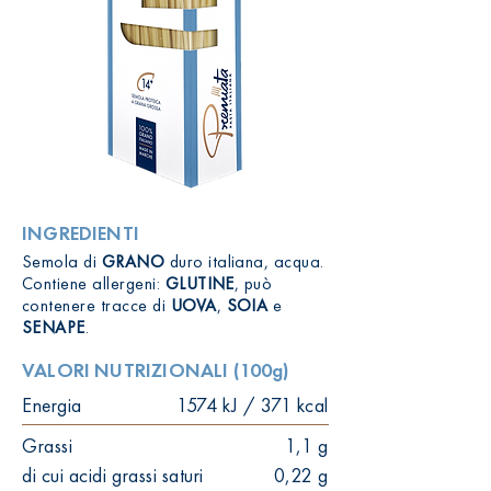
INGREDIENTI
Semola di
GRANO
duro italiana, acqua.
Contiene allergeni:
GLUTINE
, può
contenere tracce di
UOVA
,
SOIA
e
SENAPE
.
VALORI NUTRIZIONALI (100g)
Energia
1574 kJ / 371 kcal
Grassi
1,1 g
di cui acidi grassi saturi
0,22 g