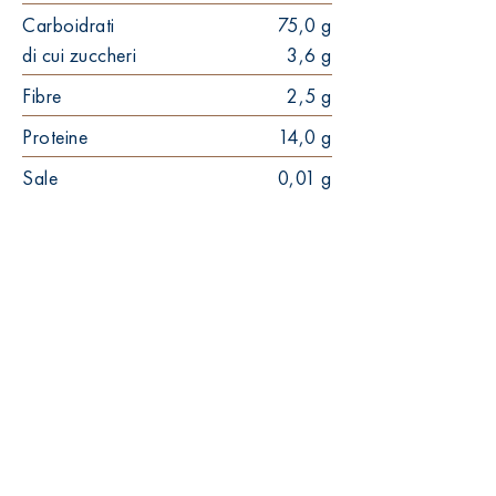
Carboidrati
75,0 g
di cui zuccheri
3,6 g
Fibre
2,5 g
Proteine
14,0 g
Sale
0,01 g
8-10'
560mm
1.8mm
20pz